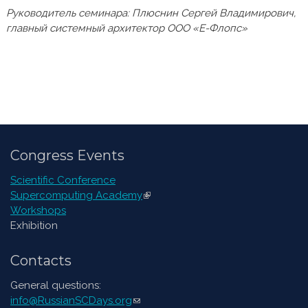
Руководитель семинара: Плюснин Сергей Владимирович,
главный системный архитектор ООО «Е-Флопс»
Congress Events
Scientific Conference
Supercomputing Academy
(link is external)
Workshops
Exhibition
Contacts
General questions:
info@RussianSCDays.org
(link sends e-mail)